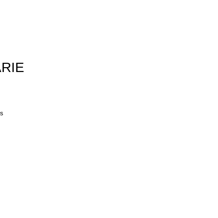
RIE
es
m