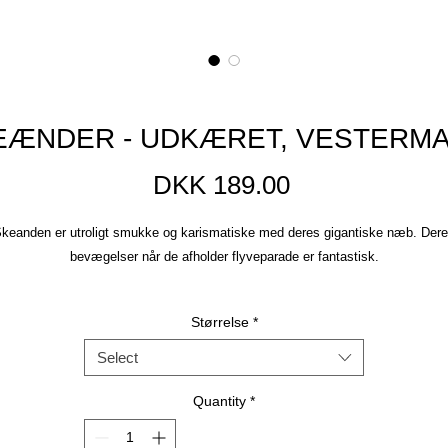
EÆNDER - UDKÆRET, VESTERMA
Price
DKK 189.00
keanden er utroligt smukke og karismatiske med deres gigantiske næb. Der
bevægelser når de afholder flyveparade er fantastisk.
Størrelse
*
Plakaterne er trykt på kraftigt kvalitetspapir med høj UV resistens, så de ikke
bliver afbleget i sollys. Jeg benytter et FSC® certificeret trykkeri. læs mere o
Select
hvad det betyder for miljøet her.
Prisen er inklusiv forsendelse.
Quantity
*