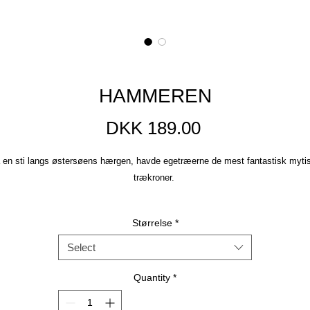
HAMMEREN
Price
DKK 189.00
 en sti langs østersøens hærgen, havde egetræerne de mest fantastisk myti
trækroner.
Plakaterne er trykt på kraftigt kvalitetspapir med høj UV resistens, så de ikke
Størrelse
*
bliver afbleget i sollys. Jeg benytter et FSC® certificeret trykkeri. læs mere o
hvad det betyder for miljøet her.
Select
Prisen er inklusiv forsendelse.
Quantity
*