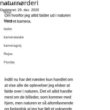
naturnørderi
Introduktion
Opdateret:
29. dec. 2020
Magi
Om hvorfor jeg altid falder ud i naturen 
Klang
med et kamera. 
taske
kamerataske
kameragrej
Rejse
Florida
Indtil nu har det næsten kun handlet om 
at vise alle de oplevelser jeg elsker at 
falde over i naturen. Det vil altid handle 
mest om de billeder, som kommer med 
hjem, men naturen er så altomfavnende 
og fantastisk at jeg har følt et voksende 