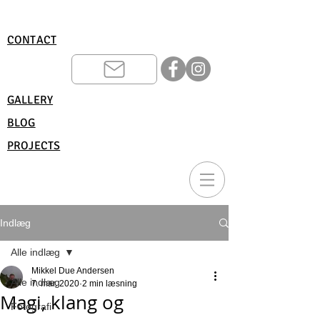
CONTACT
GALLERY
BLOG
PROJECTS
Indlæg
Alle indlæg
Mikkel Due Andersen
Alle indlæg
7. mar. 2020
2 min læsning
Magi, klang og
Fotografi